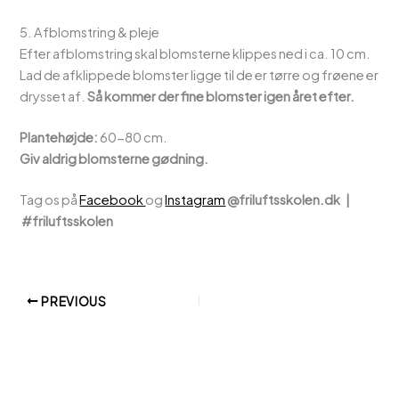
5. Afblomstring & pleje
Efter afblomstring skal blomsterne klippes ned i ca. 10 cm.
Lad de afklippede blomster ligge til de er tørre og frøene er
drysset af.
Så kommer der fine blomster igen året efter.
Plantehøjde:
60-80 cm.
Giv aldrig blomsterne gødning.
Tag os på
Facebook
og
Instagram
@friluftsskolen.dk |
#friluftsskolen
PREVIOUS