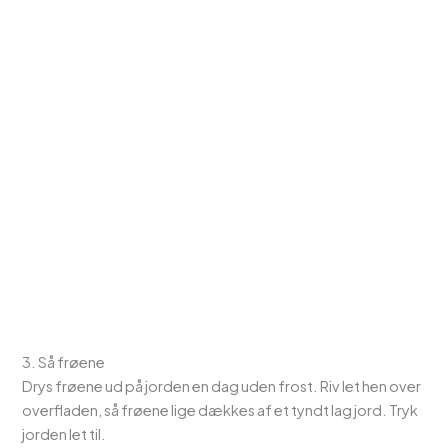
3. Så frøene
Drys frøene ud på jorden en dag uden frost. Riv let hen over
overfladen, så frøene lige dækkes af et tyndt lag jord. Tryk
jorden let til.