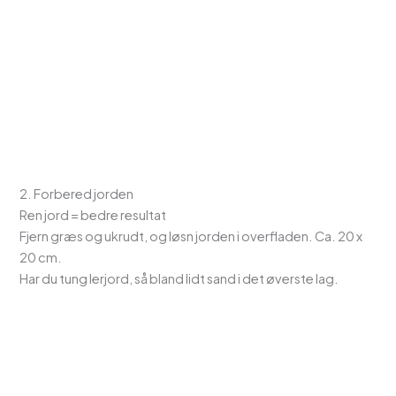
2. Forbered jorden
Ren jord = bedre resultat
Fjern græs og ukrudt, og løsn jorden i overfladen. Ca. 20 x
20 cm.
Har du tung lerjord, så bland lidt sand i det øverste lag.