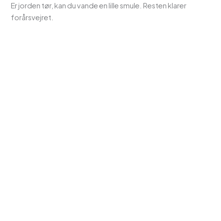
Er jorden tør, kan du vande en lille smule. Resten klarer
forårsvejret.