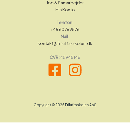
Job & Samarbejder
Min Konto
Telefon
:
+45 60769876
Mail
:
kontakt@frilufts-skolen.dk
CVR:
45945146
Copyright © 2025 Friluftsskolen ApS