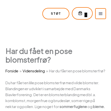
Gå
Varer
til
i
STØT
indholdet
indkøbskurv
0
Har du fået en pose
blomsterfrø?
Forside
Vidensdeling
Har du fået en pose blomsterfrø?
Du har fået en lille pose blomsterfrø med vilde blomster.
Blandingen er udviklet i samarbejde med Danmarks
Biavlerforening. Det er en blomsterblanding med bl.a.
kornblomst, morgenfrue og brudeslør, som er rige på
nektar og pollen. Lige noget for
sommerfuglene
og
bierne.