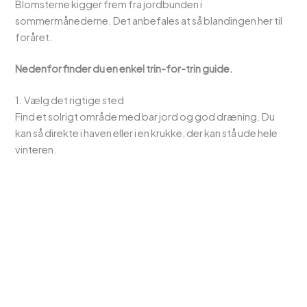
Blomsterne kigger frem fra jordbunden i
sommermånederne. Det anbefales at så blandingen her til
foråret.
Nedenfor finder du en enkel trin-for-trin guide.
1. Vælg det rigtige sted
Find et solrigt område med bar jord og god dræning. Du
kan så direkte i haven eller i en krukke, der kan stå ude hele
vinteren.