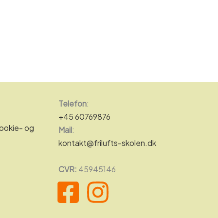
Telefon
:
+45 60769876
ookie- og
Mail
:
kontakt@frilufts-skolen.dk
CVR:
45945146