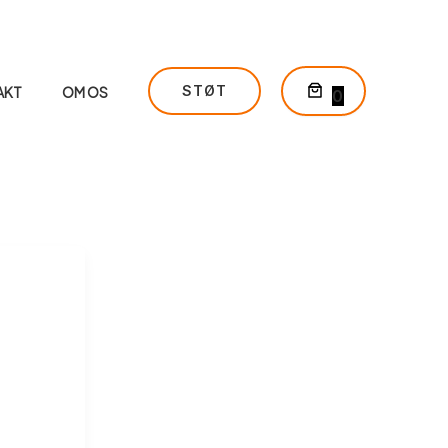
STØT
AKT
OM OS
0