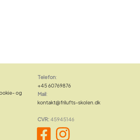
Telefon
:
+45 60769876
ookie- og
Mail
:
kontakt@frilufts-skolen.dk
CVR:
45945146