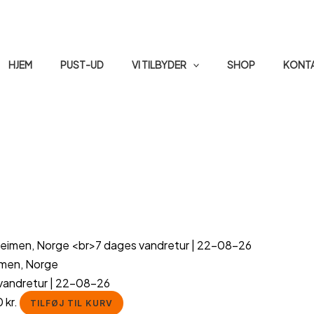
HJEM
PUST-UD
VI TILBYDER
SHOP
KONT
imen, Norge
vandretur | 22-08-26
0
kr.
TILFØJ TIL KURV