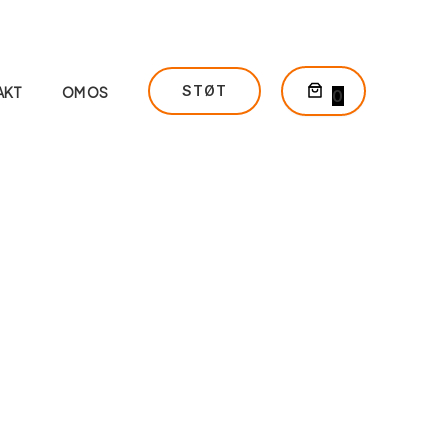
STØT
AKT
OM OS
0