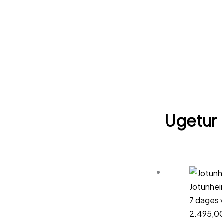
Gå
til
indholdet
Ugetur
Jotunhe
7 dages 
2.495,0