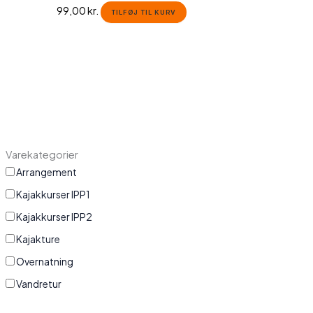
99,00
kr.
TILFØJ TIL KURV
Varekategorier
Arrangement
Kajakkurser IPP1
Kajakkurser IPP2
Kajakture
Overnatning
Vandretur