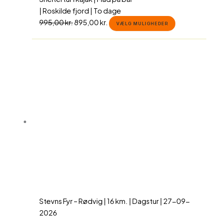
| Roskilde fjord | To dage
995,00
kr.
895,00
kr.
VÆLG MULIGHEDER
Stevns Fyr – Rødvig | 16 km. | Dagstur | 27-09-
2026