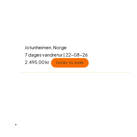
Jotunheimen, Norge
7 dages vandretur | 22-08-26
2.495,00
kr.
TILFØJ TIL KURV
Dette
vare
har
flere
varianter.
Mulighederne
kan
vælges
på