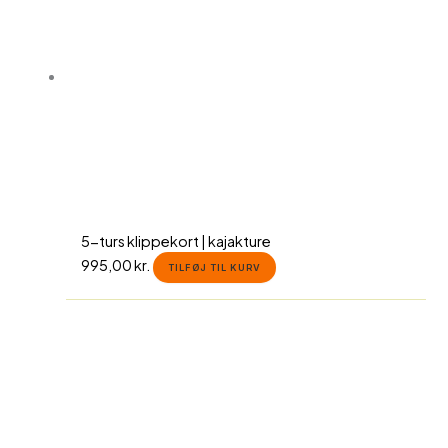
5-turs klippekort | kajakture
995,00
kr.
TILFØJ TIL KURV
Dette
vare
har
flere
varianter.
Mulighederne