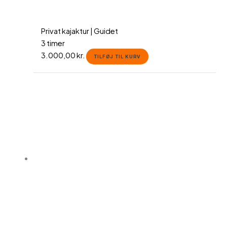
Privat kajaktur | Guidet
3 timer
3.000,00
kr.
TILFØJ TIL KURV