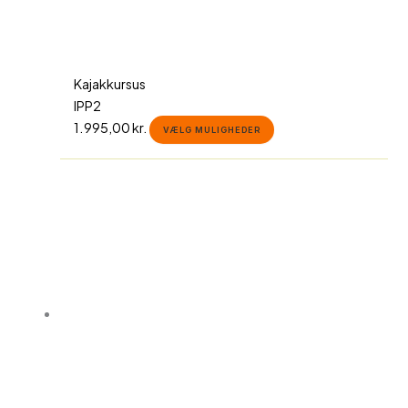
Kajakkursus
IPP2
1.995,00
kr.
VÆLG MULIGHEDER