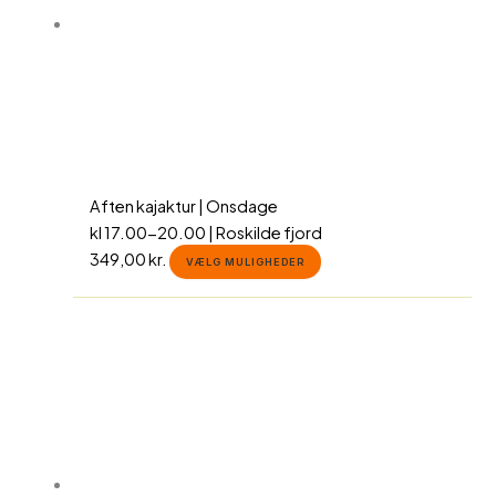
kan
vælges
på
varesiden
Aften kajaktur | Onsdage
kl 17.00-20.00 | Roskilde fjord
349,00
kr.
VÆLG MULIGHEDER