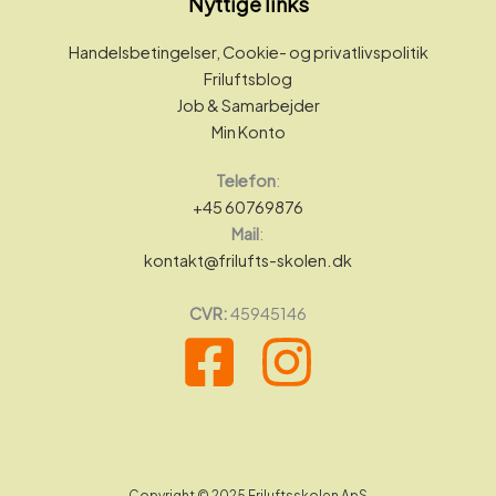
Nyttige links
Handelsbetingelser, Cookie- og privatlivspolitik
Friluftsblog
Job & Samarbejder
Min Konto
Telefon
:
+45 60769876
Mail
:
kontakt@frilufts-skolen.dk
CVR:
45945146
Copyright © 2025 Friluftsskolen ApS