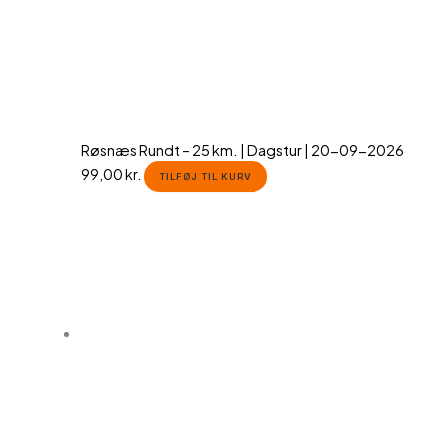
Røsnæs Rundt – 25 km. | Dagstur | 20-09-2026
99,00
kr.
TILFØJ TIL KURV