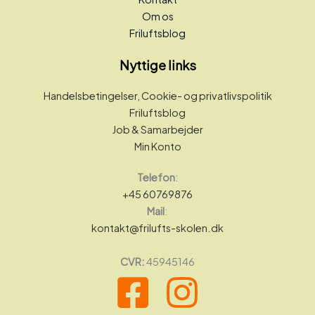
Om os
Friluftsblog
Nyttige links
Handelsbetingelser, Cookie- og privatlivspolitik
Friluftsblog
Job & Samarbejder
Min Konto
Telefon
:
+45 60769876
Mail
:
kontakt@frilufts-skolen.dk
CVR:
45945146