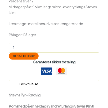
verdensarven?
Vi drager på et 16 km langt micro-eventyr langs Stevns
klint.
Læs meget mere i beskrivelsen længere nede.
På lager:
På lager
TILFØJ TIL KURV
Garanteret sikker betaling
Beskrivelse
Stevns Fyr – Rødvig
Kom med på en heldags vandretur langs Stevns Klint!