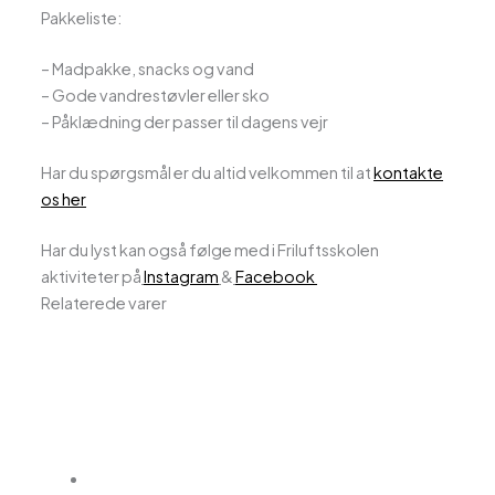
Pakkeliste:
– Madpakke, snacks og vand
– Gode vandrestøvler eller sko
– Påklædning der passer til dagens vejr
Har du spørgsmål er du altid velkommen til at
kontakte
os her
Har du lyst kan også følge med i Friluftsskolen
aktiviteter på
Instagram
&
Facebook
Relaterede varer