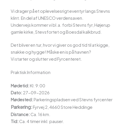
Vi drager på et oplevelsesrigt eventyr langs Stevns
klint. En del af UNESCO verdensaven.
Undervejs kommer vi bl.a. forbi Stevns fyr, Højerup
gamle kirke, Stevsfortet og Boesdal kalkbrud.
Det bliver en tur, hvor vi giver os god tid til at kigge,
snakke og hygge! Måske en is på havnen?
Vi starter og slutter ved Fyrcenteret.
Praktisk Information
Mødetid:
Kl: 9:00
Dato:
27-09-2026
Mødested:
Parkeringspladsen ved Stevns fyrcenter
Parkering:
Fyrvej 2, 4660 Store Heddinge
Distance:
Ca. 16 km.
Tid:
Ca. 4 timer inkl. pauser.