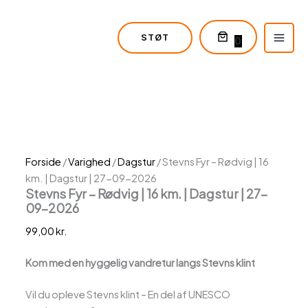
Stevns
Gå
Varer
Dette
Dette
Fyr
til
i
vare
vare
-
STØT
indholdet
indkøbskurv
har
har
0
Rødvig
flere
flere
|
varianter.
varianter.
16
km.
Mulighederne
Mulighederne
|
kan
kan
Dagstur
vælges
vælges
|
på
på
27-
varesiden
varesiden
09-
Forside
/
Varighed
/
Dagstur
/ Stevns Fyr – Rødvig | 16
2026
km. | Dagstur | 27-09-2026
antal
Stevns Fyr – Rødvig | 16 km. | Dagstur | 27-
09-2026
99,00
kr.
Kom med en hyggelig vandretur langs Stevns klint
Vil du opleve Stevns klint – En del af UNESCO