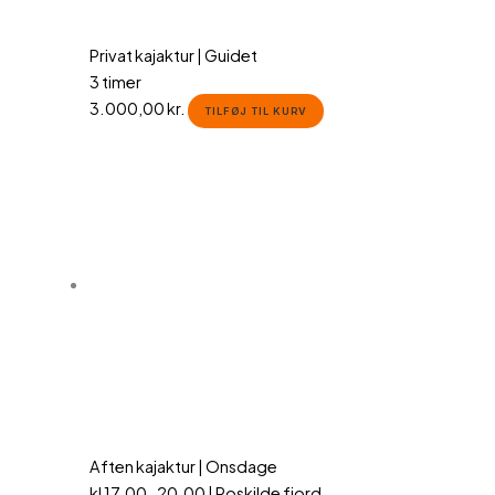
Privat kajaktur | Guidet
3 timer
3.000,00
kr.
TILFØJ TIL KURV
Aften kajaktur | Onsdage
kl 17.00-20.00 | Roskilde fjord