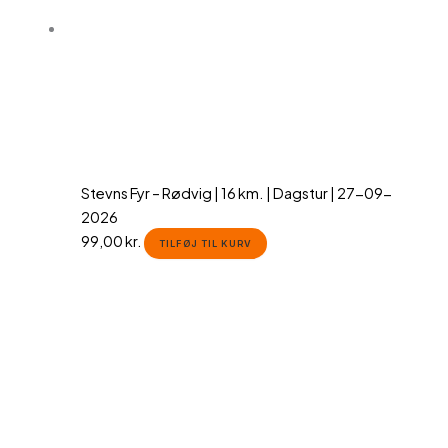
Stevns Fyr – Rødvig | 16 km. | Dagstur | 27-09-
2026
99,00
kr.
TILFØJ TIL KURV