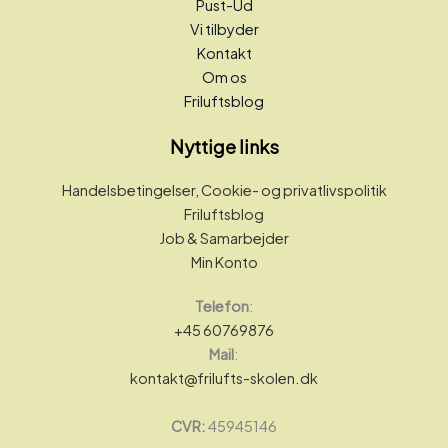
Pust-Ud
Vi tilbyder
Kontakt
Om os
Friluftsblog
Nyttige links
Handelsbetingelser, Cookie- og privatlivspolitik
Friluftsblog
Job & Samarbejder
Min Konto
Telefon
:
+45 60769876
Mail
:
kontakt@frilufts-skolen.dk
CVR:
45945146