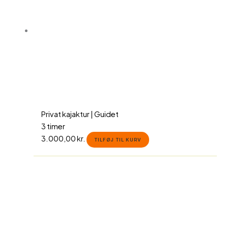
Privat kajaktur | Guidet
3 timer
3.000,00
kr.
TILFØJ TIL KURV